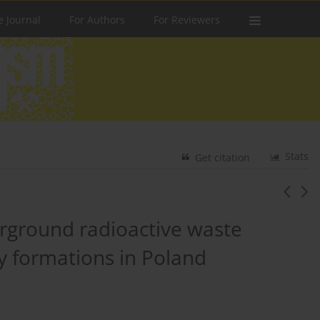
e Journal
For Authors
For Reviewers
Stats
Get citation
rground radioactive waste
ay formations in Poland