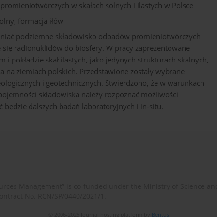
omieniotwórczych w skałach solnych i ilastych w Polsce
lny, formacja iłów
łniać podziemne składowisko odpadów promieniotwórczych
ie się radionuklidów do biosfery. W pracy zaprezentowane
 pokładzie skał ilastych, jako jedynych strukturach skalnych,
ka na ziemiach polskich. Przedstawione zostały wybrane
eologicznych i geotechnicznych. Stwierdzono, że w warunkach
pojemności składowiska należy rozpoznać możliwości
ędzie dalszych badań laboratoryjnych i in-situ.
rces Management” is co-funded under the Ministry of Science an
contract No. RCN/SP/0440/2021/1.
© 2006-2026 Journal hosting platform by
Bentus