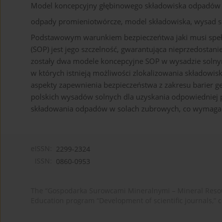
Model koncepcyjny głębinowego składowiska odpadów pr
odpady promieniotwórcze, model składowiska, wysad so
Podstawowym warunkiem bezpieczeńtwa jaki musi spe
(SOP) jest jego szczelność, gwarantująca nieprzedostan
zostały dwa modele koncepcyjne SOP w wysadzie solnym i
w których istnieją możliwości zlokalizowania składowis
aspekty zapewnienia bezpieczeństwa z zakresu barier g
polskich wysadów solnych dla uzyskania odpowiedniej 
składowania odpadów w solach zubrowych, co wymagać b
eISSN:
2299-2324
ISSN:
0860-0953
The “Gospodarka Surowcami Mineralnymi – Mineral Resou
Education program “Development of scientific journals,” 