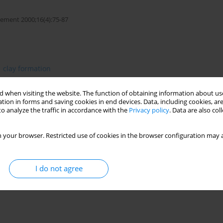
ment 2000;16(4):75-87
clay formation
 when visiting the website. The function of obtaining information about use
tion in forms and saving cookies in end devices. Data, including cookies, are
o analyze the traffic in accordance with the
Privacy policy
. Data are also co
oactive waste repository (RWR) is its tightness which must
osphere. The paper presents two eonceptual models of the RWR:
rmations in Poland suitable for localization of the RWR. Selected
 your browser. Restricted use of cookies in the browser configuration may a
geological and geotechnical barriers. It was found that under
uction of repository of a relevant capacity must include the
ry and field studies.
I do not agree