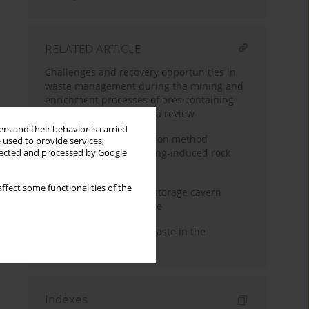
RELATED ARTICLE
Challenges and recovery opportunities in
waste management during the mining and
enrichment processes of ores containing
uranium and thorium – a review
rs and their behavior is carried
Land subsidence inversion method
 used to provide services,
application for salt mining-induced rock
llected and processed by Google
mass movement
ffect some functionalities of the
Forecast of natural gas storage cavern
convergence is salt dome
Disposod of high zevelwaste in the
geological formations
Indexes