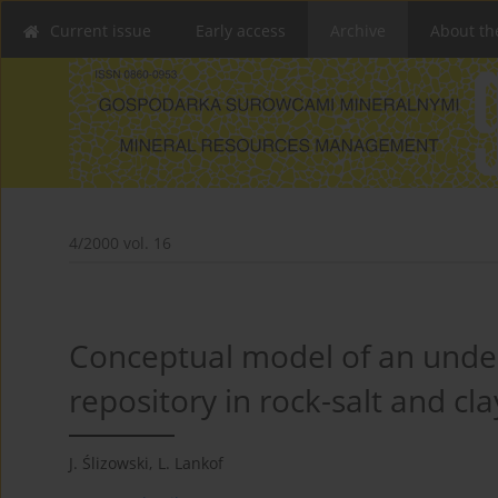
Current issue
Early access
Archive
About th
4/2000 vol. 16
Conceptual model of an unde
repository in rock-salt and cl
J. Ślizowski
,
L. Lankof