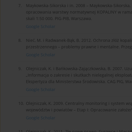
7.
Maykowska-Sikorska i in. 2008 – Maykowska-Sikorska, M.
opracowania warstwy normatywnej KOPALINY w ramach
skali 1:50 000. PIG-PIB, Warszawa.
Google Scholar
8.
Nieć, M. i Radwanek-Bąk, B. 2012. Ochrona złóż kopa
przestrzennego – problemy prawne i mentalne. Przeglą
Google Scholar
9.
Olejniczak, K. i Bańkowska-Zajączkowska, B. 2007. 
„Informacja o zakresie i skutkach nielegalnej eksplo
Ekspertyza dla Ministerstwa Środowiska. CAG PIG, Wa
Google Scholar
10.
Olejniczak, K. 2009. Centralny monitoring i system w
województw i powiatów – Etap I: Opracowanie założ
Google Scholar
11.
Olejniczak, K. 2011. Złe nowe prawo. Surowce i Masz