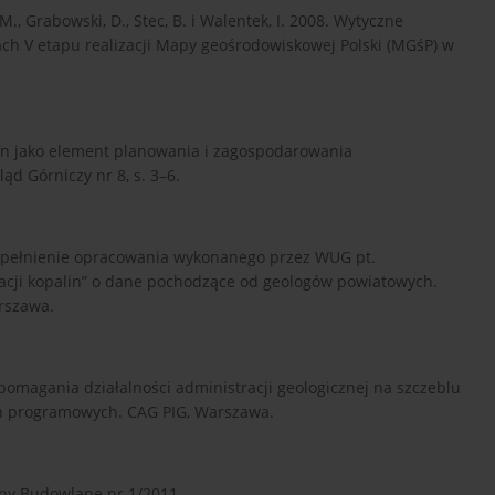
, Grabowski, D., Stec, B. i Walentek, I. 2008. Wytyczne
 V etapu realizacji Mapy geośrodowiskowej Polski (MGśP) w
lin jako element planowania i zagospodarowania
d Górniczy nr 8, s. 3–6.
Uzupełnienie opracowania wykonanego przez WUG pt.
atacji kopalin” o dane pochodzące od geologów powiatowych.
rszawa.
spomagania działalności administracji geologicznej na szczeblu
eń programowych. CAG PIG, Warszawa.
yny Budowlane nr 1/2011.