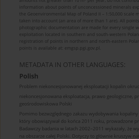
amounts not greater than 10 m
per year, do not contribut
information about points of unconcessioned minerals expl
the Geoenvironmental Map of Poland II – 1:50,000 scale 
taken into account (an area of more than 1 are). All points
photographic documentation are made for every single w
exploitation located in southern and south-western Polan
registration of points in northern and north-eastern Pola
points is available at: emgsp.pgi.gov.pl.
METADATA IN OTHER LANGUAGES:
Polish
Problem niekoncesjonowanej eksploatacji kopalin okr
niekoncesjonowana eksploatacja, prawo geologiczne, pr
geośrodowiskowa Polski
Pomimo bezwzględnego zakazu wydobywania kopaliny in
który obowiązywał do końca 2011 roku, prowadzone pr
Badawczy badania w latach 2002–2011 wykazały, że wy
na obszarze całej Polski. Dotyczy to głównie kruszyw