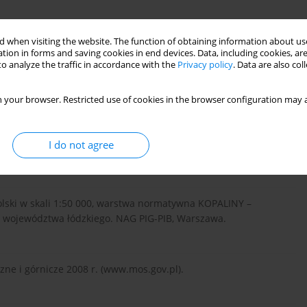
 when visiting the website. The function of obtaining information about use
nej eksploatacji kopalin. 2007. Arch. WUG, Katowice.
tion in forms and saving cookies in end devices. Data, including cookies, are
o analyze the traffic in accordance with the
Privacy policy
. Data are also co
 your browser. Restricted use of cookies in the browser configuration may a
logiczny nr 2.
I do not agree
d Geologiczny nr 3.
olski w skali 1:50 000, warstwa normatywna KOPALINY –
h województwa łódzkiego. NAG PIG-PIB, Warszawa.
zne i górnicze 2008 r. (www.mos.gov.pl).