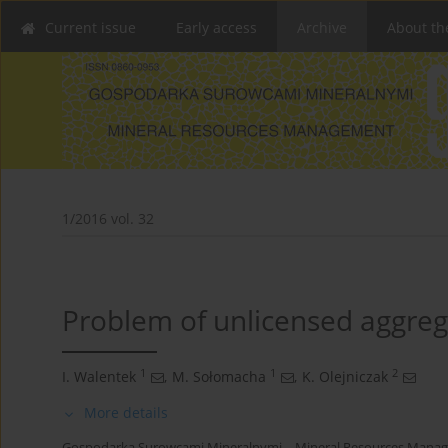
Current issue
Early access
Archive
About th
1/2016 vol. 32
Problem of unlicensed aggreg
1
1
2
I. Walentek
,
M. Sołomacha
,
K. Olejniczak
More details
Gospodarka Surowcami Mineralnymi – Mineral Resources Manag