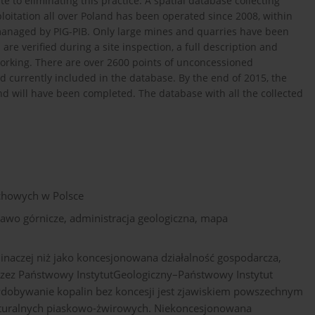
e to eliminating this practice. A spatial database collecting
oitation all over Poland has been operated since 2008, within
managed by PIG-PIB. Only large mines and quarries have been
 are verified during a site inspection, a full description and
orking. There are over 2600 points of unconcessioned
d currently included in the database. By the end of 2015, the
nd will have been completed. The database with all the collected
uchowych w Polsce
awo górnicze, administracja geologiczna, mapa
aczej niż jako koncesjonowana działalność gospodarcza,
zez Państwowy InstytutGeologiczny–Państwowy Instytut
dobywanie kopalin bez koncesji jest zjawiskiem powszechnym
 naturalnych piaskowo-żwirowych. Niekoncesjonowana