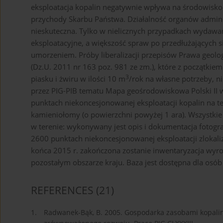
eksploatacja kopalin negatywnie wpływa na środowisko 
przychody Skarbu Państwa. Działalność organów admini
nieskuteczna. Tylko w nielicznych przypadkach wydawan
eksploatacyjne, a większość spraw po przedłużających s
umorzeniem. Próby liberalizacji przepisów Prawa geolo
(Dz.U. 2011 nr 163 poz. 981 ze zm.), które z początkie
3
piasku i żwiru w ilości 10 m
/rok na własne potrzeby, n
przez PIG-PIB tematu Mapa geośrodowiskowa Polski II 
punktach niekoncesjonowanej eksploatacji kopalin na ter
kamieniołomy (o powierzchni powyżej 1 ara). Wszystkie
w terenie: wykonywany jest opis i dokumentacja fotogra
2600 punktach niekoncesjonowanej eksploatacji zlokal
końca 2015 r. zakończona zostanie inwentaryzacja wyr
pozostałym obszarze kraju. Baza jest dostępna dla os
REFERENCES
(21)
1.
Radwanek-Bąk, B. 2005. Gospodarka zasobami kopali