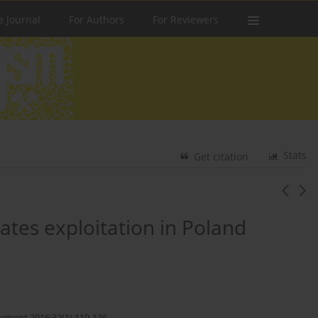
e Journal
For Authors
For Reviewers
Stats
Get citation
ates exploitation in Poland
ement 2016;32(1):119-136