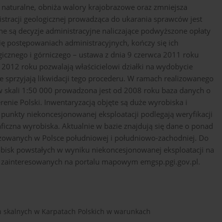
naturalne, obniża walory krajobrazowe oraz zmniejsza
stracji geologicznej prowadząca do ukarania sprawców jest
e są decyzje administracyjne naliczające podwyższone opłaty
ię postępowaniach administracyjnych, kończy się ich
gicznego i górniczego – ustawa z dnia 9 czerwca 2011 roku
m 2012 roku pozwalają właścicielowi działki na wydobycie
ie sprzyjają likwidacji tego procederu. W ramach realizowanego
w skali 1:50 000 prowadzona jest od 2008 roku baza danych o
enie Polski. Inwentaryzacją objęte są duże wyrobiska i
 punkty niekoncesjonowanej eksploatacji podlegają weryfikacji
ficzna wyrobiska. Aktualnie w bazie znajdują się dane o ponad
izowanych w Polsce południowej i południowo-zachodniej. Do
obisk powstałych w wyniku niekoncesjonowanej eksploatacji na
ób zainteresowanych na portalu mapowym emgsp.pgi.gov.pl.
n skalnych w Karpatach Polskich w warunkach