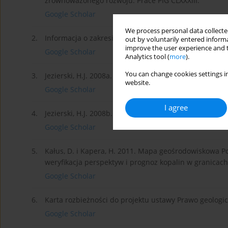
zrównoważonego rozwoju. Prace PIG CLXXXIII.
Google Scholar
We process personal data collected
2.
Informacja o zakresie i skutkach nielegalnie prowadzo
out by voluntarily entered informa
improve the user experience and t
Google Scholar
Analytics tool (
more
).
You can change cookies settings in
3.
Jezierski, H.J. 2008a. Po pierwsze prawo. Przegląd Geo
website.
Google Scholar
I agree
4.
Jezierski, H.J. 2008b. Swobodniej w litosferze. Przeglą
Google Scholar
5.
Kałus, D. i Kapera, H. 2011. Mapa geośrodowiskowa P
weryfikacja perspektyw i prognoz kopalin w granicac
Google Scholar
6.
Karta rozbieżności do projektu ustawy Prawo geologic
Google Scholar