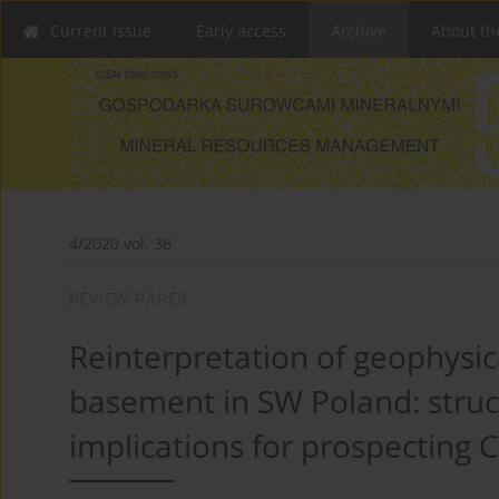
Current issue
Early access
Archive
About th
4/2020 vol. 36
REVIEW PAPER
Reinterpretation of geophysic
basement in SW Poland: struct
implications for prospecting 