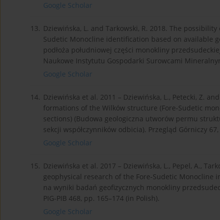
Google Scholar
13.
Dziewińska, L. and Tarkowski, R. 2018. The possibilit
Sudetic Monocline identification based on available
podłoża południowej części monokliny przedsudeckiej 
Naukowe Instytutu Gospodarki Surowcami Mineralnymi
Google Scholar
14.
Dziewińska et al. 2011 – Dziewińska, L., Petecki, Z. a
formations of the Wilków structure (Fore-Sudetic monocl
sections) (Budowa geologiczna utworów permu struktu
sekcji współczynników odbicia). Przegląd Górniczy 67, 
Google Scholar
15.
Dziewińska et al. 2017 – Dziewińska, L., Pepel, A., Tark
geophysical research of the Fore-Sudetic Monocline i
na wyniki badań geofizycznych monokliny przedsudec
PIG-PIB 468, pp. 165–174 (in Polish).
Google Scholar