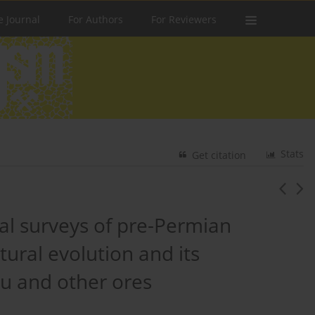
e Journal
For Authors
For Reviewers
Stats
Get citation
al surveys of pre-Permian
ural evolution and its
Cu and other ores