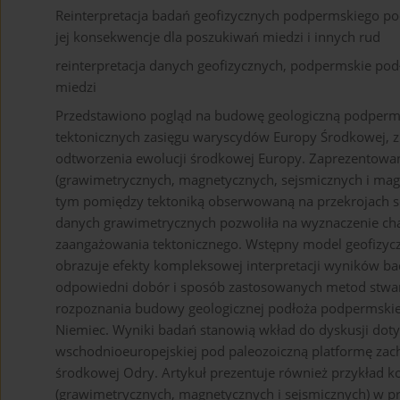
Reinterpretacja badań geofizycznych podpermskiego pod
jej konsekwencje dla poszukiwań miedzi i innych rud
reinterpretacja danych geofizycznych, podpermskie pod
miedzi
Przedstawiono pogląd na budowę geologiczną podperms
tektonicznych zasięgu waryscydów Europy Środkowej, z
odtworzenia ewolucji środkowej Europy. Zaprezentowano
(grawimetrycznych, magnetycznych, sejsmicznych i magn
tym pomiędzy tektoniką obserwowaną na przekrojach sejs
danych grawimetrycznych pozwoliła na wyznaczenie char
zaangażowania tektonicznego. Wstępny model geofizyc
obrazuje efekty kompleksowej interpretacji wyników ba
odpowiedni dobór i sposób zastosowanych metod stwar
rozpoznania budowy geologicznej podłoża podpermskieg
Niemiec. Wyniki badań stanowią wkład do dyskusji dotyc
wschodnioeuropejskiej pod paleozoiczną platformę zac
środkowej Odry. Artykuł prezentuje również przykład
(grawimetrycznych, magnetycznych i sejsmicznych) w pr