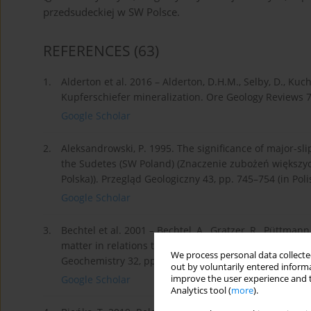
przedsudeckiej w SW Polsce.
REFERENCES
(63)
1.
Alderton et al. 2016 – Alderton, D.H.M., Selby, D., Kuch
Kupferschiefer mineralization. Ore Geology Reviews 7
Google Scholar
2.
Aleksandrowski, P. 1995. The significance of major-sl
the Sudetes (SW Poland) (Znaczenie zubożeń większyc
Polska)). Przegląd Geologiczny 43, pp. 745–754 (in Poli
Google Scholar
3.
Bechtel et al. 2001 – Bechtel, A., Gratzer, R., Püttman
matter in relations to metal zoning at the Rote Fäule 
We process personal data collected
Geochemistry 32, pp. 377–395.
out by voluntarily entered informa
improve the user experience and t
Google Scholar
Analytics tool (
more
).