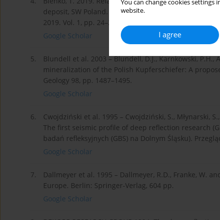
4.
Bieńko, T. 2019. Relations between matrix type and st
You can change cookies settings in
website.
deposit, SW Poland. 15th Biennal SGA Meeting Life wi
2019. Vol. 1, pp. 24–28.
I agree
Google Scholar
5.
Blundell et al. 2003 – Blundell, D.J., Karnkowski, P.H.
mineralization of the Polish Kupferschiefer: A propos
Geology 98, pp. 1487–1495.
Google Scholar
6.
Cwojdziński et al. 1995 – Cwojdziński, S., Młynarski, S.,
The first seismic profile of deep reflection research (
badań refleksyjnych (GBS) na Dolnym Śląsku). Przegląd
Google Scholar
7.
Dallmeyer et al. 1995 – Dallmeyer, R.D., Franke, W. a
Europe. Berlin: Springer-Verlag, 604 pp.
Google Scholar