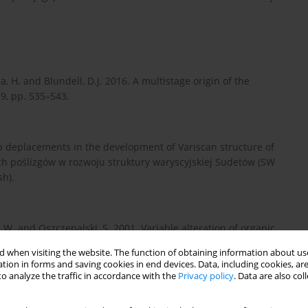
a, H. and Blundell, D.J. 2016. A multistage origin of the
9, pp. 535–543.
ip deplacements in the development of Variscan structure of
h poślizgów w rozwoju struktury waryscyjskiej Sudetów (SW
sh).
n, W. and Oszczepalski, S. 2001. Variable alteration of organic
front (Lubin–Sieroszowice mining district, SW Poland). Organic
 when visiting the website. The function of obtaining information about use
tion in forms and saving cookies in end devices. Data, including cookies, are
o analyze the traffic in accordance with the
Privacy policy
. Data are also co