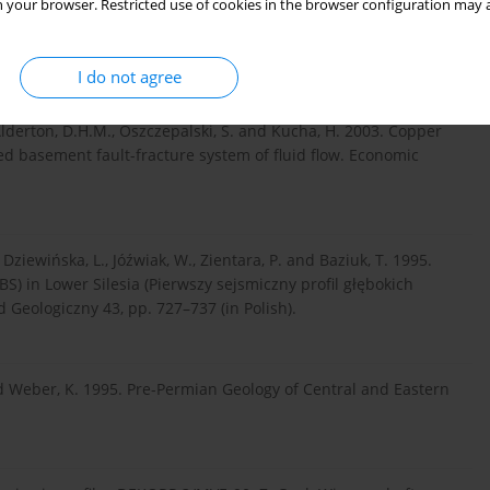
yle of mineralization in sandstone ore, Nowa Sól Cu-Ag
 your browser. Restricted use of cookies in the browser configuration may a
th Ore Deposits on Earth, Glasgow, Scotland, 27–30 August
I do not agree
, Alderton, D.H.M., Oszczepalski, S. and Kucha, H. 2003. Copper
ed basement fault-fracture system of fluid flow. Economic
 Dziewińska, L., Jóźwiak, W., Zientara, P. and Baziuk, T. 1995.
GBS) in Lower Silesia (Pierwszy sejsmiczny profil głębokich
 Geologiczny 43, pp. 727–737 (in Polish).
nd Weber, K. 1995. Pre-Permian Geology of Central and Eastern