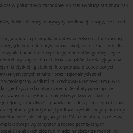
łoża w południowo-zachodniej Polsce: ewolucja strukturalna i
łoże, Polska, Niemcy, waryscydy środkowej Europy, złoża rud
kiego podłoża przedpola Sudetów w Polsce na tle koncepcji
 uwzględnieniem tematyki surowcowej, co ma znaczenie dla
 wyniki badań i reinterpretację materiałów geofizycznych
etotellurycznych) dla ustalenia związków korelacyjnych, w
miki płytkiej i głębokiej. Interpretacja przetworzonych
akterystycznych struktur oraz regionalnych stref
zno-geologiczny wzdłuż linii Wschowa–Brenno–Śrem (SW-NE)
dań geofizycznych i otworowych. Rezultaty pokazują, że
za szanse na uzyskanie realnych wyników w zakresie
o rejonu, z możliwością nawiązania do sąsiedniego obszaru
zącej hipotezy kontynuacji podłoża krystalicznego platformy
hodnioeuropejską, sięgającego ku SW aż po strefę uskokową
 kompleksowego wykorzystania metod geofizycznych
ospekcji głębokich złóż rud miedzi na obszarze monokliny