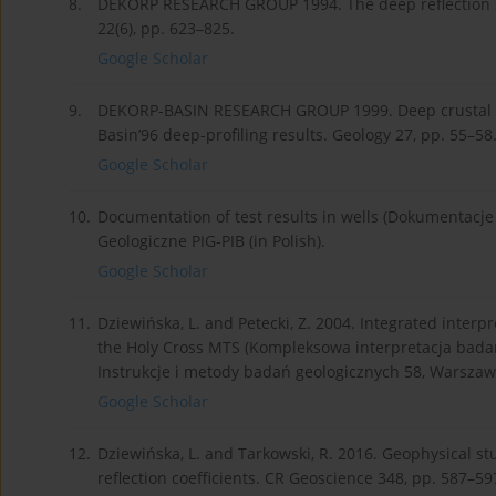
8.
DEKORP RESEARCH GROUP 1994. The deep reflection se
22(6), pp. 623–825.
Google Scholar
9.
DEKORP-BASIN RESEARCH GROUP 1999. Deep crustal s
Basin’96 deep-profiling results. Geology 27, pp. 55–58
Google Scholar
10.
Documentation of test results in wells (Dokumenta
Geologiczne PIG-PIB (in Polish).
Google Scholar
11.
Dziewińska, L. and Petecki, Z. 2004. Integrated interp
the Holy Cross MTS (Kompleksowa interpretacja badań
Instrukcje i metody badań geologicznych 58, Warszawa:
Google Scholar
12.
Dziewińska, L. and Tarkowski, R. 2016. Geophysical s
reflection coefficients. CR Geoscience 348, pp. 587–59