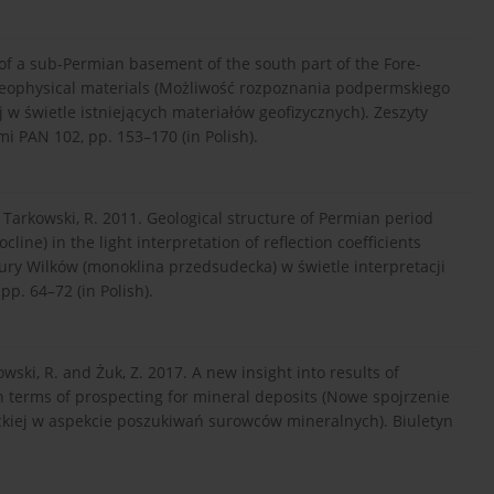
y of a sub-Permian basement of the south part of the Fore-
 geophysical materials (Możliwość rozpoznania podpermskiego
w świetle istniejących materiałów geofizycznych). Zeszyty
 PAN 102, pp. 153–170 (in Polish).
nd Tarkowski, R. 2011. Geological structure of Permian period
ine) in the light interpretation of reflection coefficients
ry Wilków (monoklina przedsudecka) w świetle interpretacji
pp. 64–72 (in Polish).
owski, R. and Żuk, Z. 2017. A new insight into results of
n terms of prospecting for mineral deposits (Nowe spojrzenie
kiej w aspekcie poszukiwań surowców mineralnych). Biuletyn