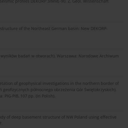
ismic profiles DEKORP 3/MVE-90. Z. Geol. Wissenschaft
tructure of the Northeast German basin: New DEKORP-
.
cje wyników badań w otworach). Warszawa: Narodowe Archiwum
retation of geophysical investigations in the northern border of
 geofizycznych północnego obrzeżenia Gór Świętokrzyskich).
 PIG-PIB, 107 pp. (in Polish).
tudy of deep basement structure of NW Poland using effective
7.