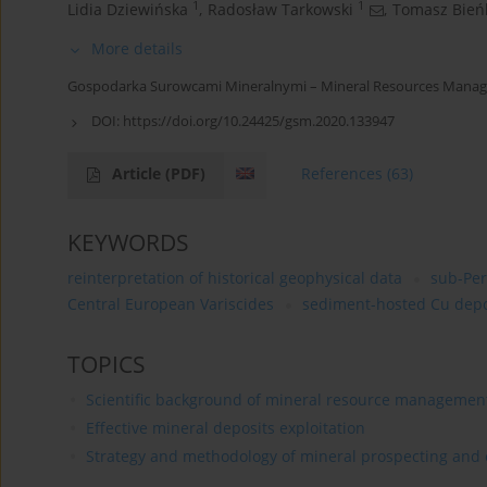
1
1
Lidia Dziewińska
,
Radosław Tarkowski
,
Tomasz Bień
More details
Gospodarka Surowcami Mineralnymi – Mineral Resources Manag
DOI:
https://doi.org/10.24425/gsm.2020.133947
Article
(PDF)
References
(63)
KEYWORDS
reinterpretation of historical geophysical data
sub-Pe
Central European Variscides
sediment-hosted Cu depo
TOPICS
Scientific background of mineral resource managemen
Effective mineral deposits exploitation
Strategy and methodology of mineral prospecting and 