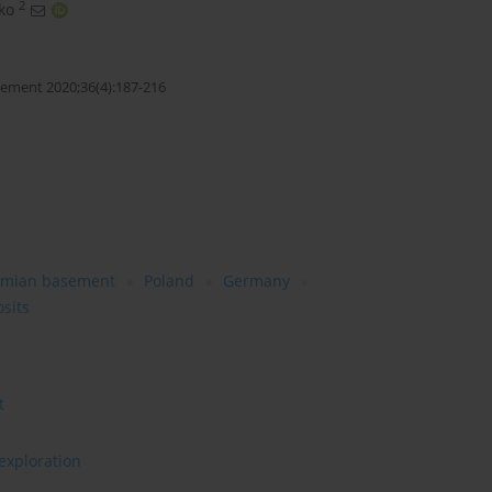
2
ko
ement 2020;36(4):187-216
rmian basement
Poland
Germany
sits
t
exploration