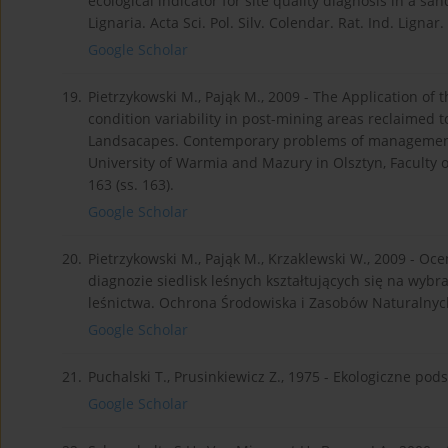
ecological indicator for site quality diagnosis in a s
Lignaria. Acta Sci. Pol. Silv. Colendar. Rat. Ind. Lignar. 
Google Scholar
19.
Pietrzykowski M., Pająk M., 2009 - The Application of t
condition variability in post-mining areas reclaimed to 
Landsacapes. Contemporary problems of management 
University of Warmia and Mazury in Olsztyn, Faculty
163 (ss. 163).
Google Scholar
20.
Pietrzykowski M., Pająk M., Krzaklewski W., 2009 - Oc
diagnozie siedlisk leśnych kształtujących się na wy
leśnictwa. Ochrona Środowiska i Zasobów Naturalnych
Google Scholar
21.
Puchalski T., Prusinkiewicz Z., 1975 - Ekologiczne p
Google Scholar