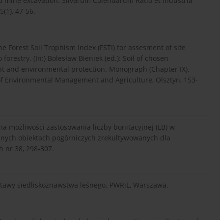
and mine excavation. Silvarum Colendarum Ratio et Industria
5(1), 47-56.
he Forest Soil Trophism Index (FSTI) for assesment of site
forestry. (In:) Bolesław Bieniek (ed.): Soil of chosen
and environmental protection. Monograph (Chapter IX),
 of Environmental Management and Agriculture, Olsztyn, 153-
ena możliwości zastosowania liczby bonitacyjnej (LB) w
branych obiektach pogórniczych zrekultywowanych dla
 nr 38, 298-307.
odstawy siedliskoznawstwa leśnego. PWRiL, Warszawa.