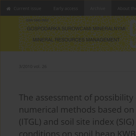
Current issue
Early access
Archive
About th
3/2010 vol. 26
The assessment of possibility 
numerical methods based on t
(ITGL) and soil site index (SIG)
conditions on spoil heap KWB