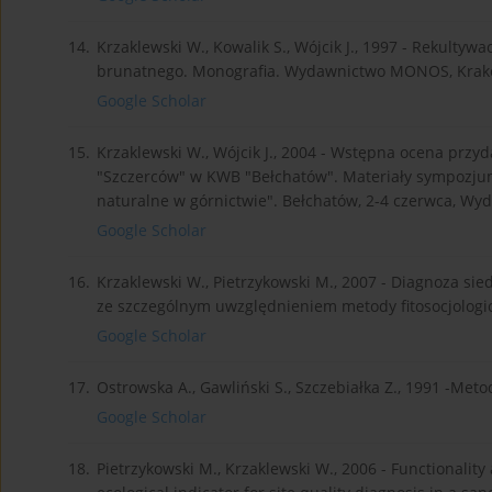
14.
Krzaklewski W., Kowalik S., Wójcik J., 1997 - Rekulty
brunatnego. Monografia. Wydawnictwo MONOS, Krak
Google Scholar
15.
Krzaklewski W., Wójcik J., 2004 - Wstępna ocena przy
"Szczerców" w KWB "Bełchatów". Materiały sympozju
naturalne w górnictwie". Bełchatów, 2-4 czerwca, Wyd
Google Scholar
16.
Krzaklewski W., Pietrzykowski M., 2007 - Diagnoza si
ze szczególnym uwzględnieniem metody fitosocjologic
Google Scholar
17.
Ostrowska A., Gawliński S., Szczebiałka Z., 1991 -Meto
Google Scholar
18.
Pietrzykowski M., Krzaklewski W., 2006 - Functionality