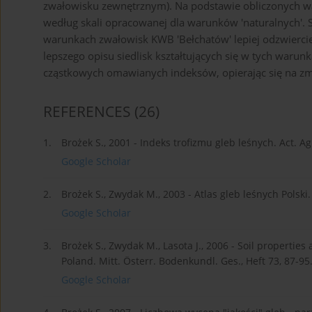
zwałowisku zewnętrznym). Na podstawie obliczonych w
według skali opracowanej dla warunków 'naturalnych'.
warunkach zwałowisk KWB 'Bełchatów' lepiej odzwiercie
lepszego opisu siedlisk kształtujących się w tych war
cząstkowych omawianych indeksów, opierając się na zm
REFERENCES
(26)
1.
Brożek S., 2001 - Indeks trofizmu gleb leśnych. Act. Agr.
Google Scholar
2.
Brożek S., Zwydak M., 2003 - Atlas gleb leśnych Polski
Google Scholar
3.
Brożek S., Zwydak M., Lasota J., 2006 - Soil properties 
Poland. Mitt. Österr. Bodenkundl. Ges., Heft 73, 87-95
Google Scholar