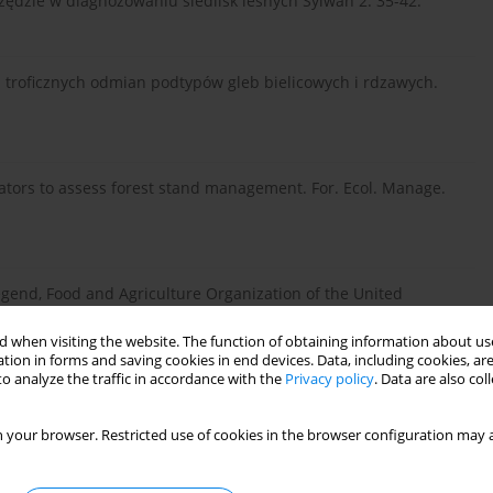
rzędzie w diagnozowaniu siedlisk leśnych Sylwan 2. 35-42.
ks troficznych odmian podtypów gleb bielicowych i rdzawych.
dicators to assess forest stand management. For. Ecol. Manage.
gend, Food and Agriculture Organization of the United
 when visiting the website. The function of obtaining information about use
tion in forms and saving cookies in end devices. Data, including cookies, are
o analyze the traffic in accordance with the
Privacy policy
. Data are also co
w pogórniczych na przykładzie KWB "Konin". Roczniki Akademii
 your browser. Restricted use of cookies in the browser configuration may a