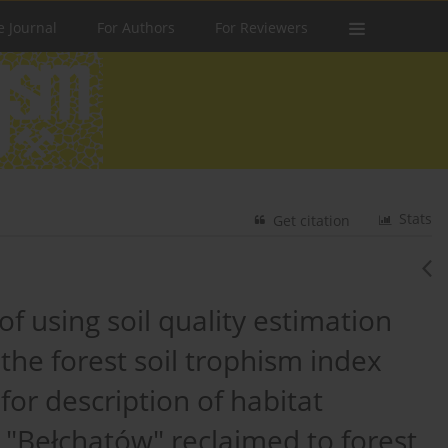
e Journal
For Authors
For Reviewers
Stats
Get citation
of using soil quality estimation
he forest soil trophism index
 for description of habitat
 "Bełchatów" reclaimed to forest