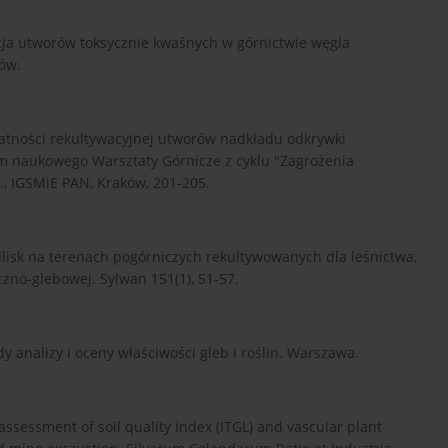
wacja utworów toksycznie kwaśnych w górnictwie węgla
ów.
datności rekultywacyjnej utworów nadkładu odkrywki
m naukowego Warsztaty Górnicze z cyklu "Zagrożenia
., IGSMiE PAN, Kraków, 201-205.
edlisk na terenach pogórniczych rekultywowanych dla leśnictwa,
zno-glebowej. Sylwan 151(1), 51-57.
dy analizy i oceny właściwości gleb i roślin. Warszawa.
 assessment of soil quality index (ITGL) and vascular plant