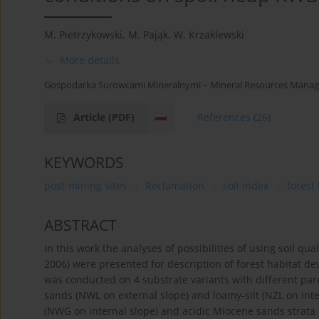
M. Pietrzykowski
,
M. Pająk
,
W. Krzaklewski
More details
Gospodarka Surowcami Mineralnymi – Mineral Resources Manag
Article
(PDF)
References
(26)
KEYWORDS
post-mining sites
Reclamation
soil index
forest
ABSTRACT
In this work the analyses of possibilities of using soil qu
2006) were presented for description of forest habitat de
was conducted on 4 substrate variants with different paren
sands (NWL on external slope) and loamy-silt (NZL on inter
(NWG on internal slope) and acidic Miocene sands strata 