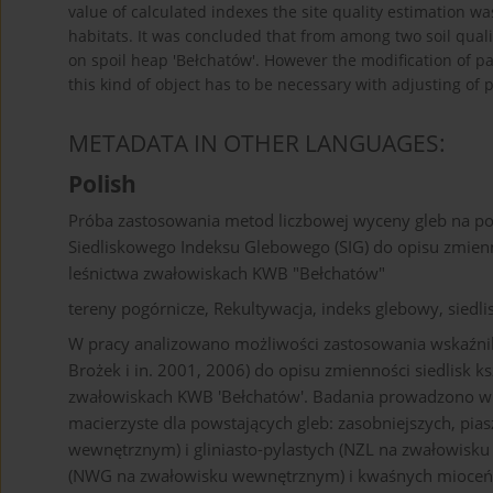
value of calculated indexes the site quality estimation w
habitats. It was concluded that from among two soil qualit
on spoil heap 'Bełchatów'. However the modification of par
this kind of object has to be necessary with adjusting of p
METADATA IN OTHER LANGUAGES:
Polish
Próba zastosowania metod liczbowej wyceny gleb na po
Siedliskowego Indeksu Glebowego (SIG) do opisu zmie
leśnictwa zwałowiskach KWB "Bełchatów"
tereny pogórnicze, Rekultywacja, indeks glebowy, siedli
W pracy analizowano możliwości zastosowania wskaźnik
Brożek i in. 2001, 2006) do opisu zmienności siedlisk k
zwałowiskach KWB 'Bełchatów'. Badania prowadzono w 
macierzyste dla powstających gleb: zasobniejszych, pi
wewnętrznym) i gliniasto-pylastych (NZL na zwałowisk
(NWG na zwałowisku wewnętrznym) i kwaśnych mioceński