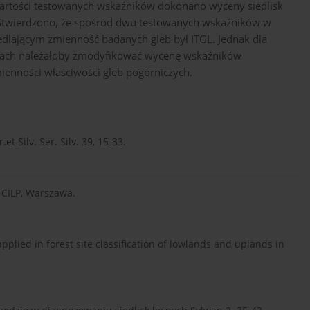
artości testowanych wskaźników dokonano wyceny siedlisk
 Stwierdzono, że spośród dwu testowanych wskaźników w
dlającym zmienność badanych gleb był ITGL. Jednak dla
unkach należałoby zmodyfikować wycenę wskaźników
ienności właściwości gleb pogórniczych.
et Silv. Ser. Silv. 39, 15-33.
. CILP, Warszawa.
applied in forest site classification of lowlands and uplands in
.