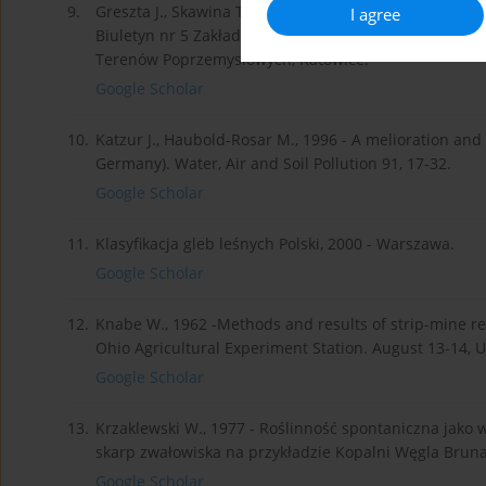
9.
Greszta J., Skawina T., 1965 - Zasady klasyfikacji wy
I agree
Biuletyn nr 5 Zakład Badań Naukowych GOP PAN w Z
Terenów Poprzemysłowych, Katowice.
Google Scholar
10.
Katzur J., Haubold-Rosar M., 1996 - A melioration and 
Germany). Water, Air and Soil Pollution 91, 17-32.
Google Scholar
11.
Klasyfikacja gleb leśnych Polski, 2000 - Warszawa.
Google Scholar
12.
Knabe W., 1962 -Methods and results of strip-mine r
Ohio Agricultural Experiment Station. August 13-14, 
Google Scholar
13.
Krzaklewski W., 1977 - Roślinność spontaniczna jako
skarp zwałowiska na przykładzie Kopalni Węgla Brun
Google Scholar