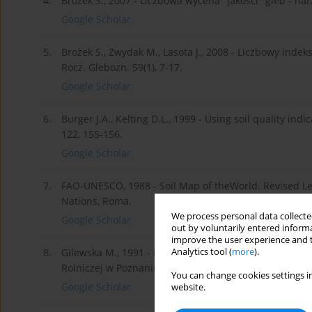
4.
Brożek S., 2007 - Liczbowa wycena "jakości" gleb - na
Google Scholar
5.
Brożek S., Zwydak M., Lasota J., 2008 - Liczbowy inde
Rocz. Glebozn. 59(1), 7-17.
Google Scholar
6.
Burger J.A., Kelting D.L., 1999 - Using soil quality in
122, 155-156.
Google Scholar
7.
FAO-UNESCO, 1988 - Soil Map of theWorld. Revised Le
Nations, Roma.
We process personal data collected
Google Scholar
out by voluntarily entered informa
improve the user experience and t
Analytics tool (
more
).
8.
Gilewska M., 1991 - Rekultywacja biologiczna gruntó
Rolniczej w Poznaniu, z. 211. Poznań.
You can change cookies settings in
Google Scholar
website.