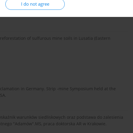
robisk górnictwa piasku podsadzkowego dla celów rekultywacji.
I do not agree
abrzu, Materiały Międzynarodowego Sympozjum Rekultywacji
reforestation of sulfurous mine soils in Lusatia (Eastern
eclamation in Germany. Strip -mine Symposium held at the
USA.
 wskaźnik warunków siedliskowych oraz podstawa do zalesienia
atnego "Adamów".MS, praca doktorska AR w Krakowie.