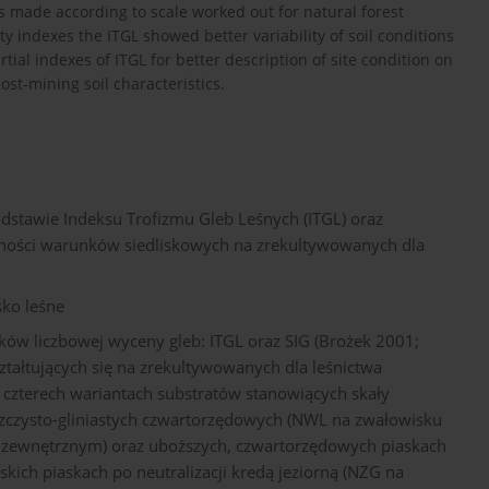
as made according to scale worked out for natural forest
y indexes the ITGL showed better variability of soil conditions
tial indexes of ITGL for better description of site condition on
ost-mining soil characteristics.
dstawie Indeksu Trofizmu Gleb Leśnych (ITGL) oraz
nności warunków siedliskowych na zrekultywowanych dla
sko leśne
ów liczbowej wyceny gleb: ITGL oraz SIG (Brożek 2001;
ształtujących się na zrekultywowanych dla leśnictwa
czterech wariantach substratów stanowiących skały
aszczysto-gliniastych czwartorzędowych (NWL na zwałowisku
u zewnętrznym) oraz uboższych, czwartorzędowych piaskach
ch piaskach po neutralizacji kredą jeziorną (NZG na