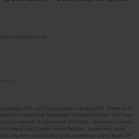
ement 2010;26(3):155-165
 habitat
ality indexes ITGL and SIG (according to Brożek 2001; Brożek et al.
veloped on spoil heap 'Bełchatów' reclaimed to forest. The study
t rock material: 1) higher level of fertilize - Quaternary loamy-
nal slope); and 2) lower level of fertilize - Quaternary sands
after bog lime neutralization (NZG on external slope). Based on