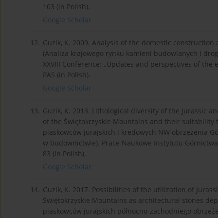
103 (in Polish).
Google Scholar
12.
Guzik, K. 2009. Analysis of the domestic constructio
(Analiza krajowego rynku kamieni budowlanych i drog
XXVIII Conference: „Updates and perspectives of the
PAS (in Polish).
Google Scholar
13.
Guzik, K. 2013. Lithological diversity of the Jurassi
of the Świętokrzyskie Mountains and their suitability
piaskowców jurajskich i kredowych NW obrzeżenia Gór
w budownictwie). Prace Naukowe Instytutu Górnictwa Po
83 (in Polish).
Google Scholar
14.
Guzik, K. 2017. Possibilities of the utilization of Jur
Świętokrzyskie Mountains as architectural stones dep
piaskowców jurajskich północno-zachodniego obrzeżen