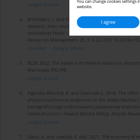
You can change cookies settings in
Google Scholar
website.
4.
Bromowicz, J. and Figarska-Warchoł, B. 2012. Decorati
I agree
deposits, their resources and perspectives of exploit
wschodniej Polski – złoża, zasoby i perspektywy eksp
Resources Management 28, 3: 5–22, DOI: 10.2478/v1026
CrossRef
Google Scholar
5.
BZZK 2022. The balance of mineral resources deposits 
Warszawa: PIG-PIB .
Google Scholar
6.
Figarska-Warchoł, B. and Stańczak G. 2016. The effect
physico-mechanical properties in the Górka-Mucharz
petrograficznego zróżnicowania piaskowców krośnieńs
Górka-Mucharz i Skawce (Beskid Mały)). Zeszyty Nauko
Google Scholar
7.
Galos, K. and Lewicka, E. eds. 2021. The economy of 