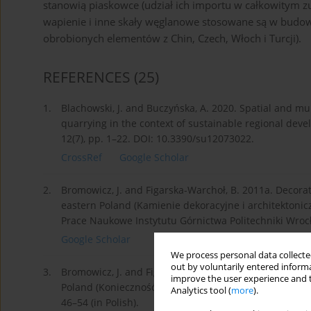
stanowią piaskowce (udział ich importu w całkowitym 
wapienie i inne skały węglanowe stosowane są w budow
obrobionych elementów z Chin, Czech, Włoch i Turcji).
REFERENCES
(25)
1.
Blachowski, J. and Buczyńska, A. 2020. Spatial and mu
quarrying in the context of sustainable regional devel
12(7), pp. 1–22. DOI: 10.3390/su12073022.
CrossRef
Google Scholar
2.
Bromowicz, J. and Figarska-Warchoł, B. 2011a. Decora
eastern Poland (Kamienie dekoracyjne i architektoni
Prace Naukowe Instytutu Górnictwa Politechniki Wrocław
Google Scholar
We process personal data collected
out by voluntarily entered informa
3.
Bromowicz, J. and Figarska-Warchoł, B. 2011b. The nee
improve the user experience and t
Poland (Konieczność ochrony złóż unikalnych wapieni
Analytics tool (
more
).
46–54 (in Polish).