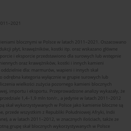
 2011–2021
mieniami blocznymi w Polsce w latach 2011–2021. Oszacowano
ukcji płyt, krawężników, kostki itp. oraz wskazano główne
orcie i eksporcie przedstawiono dla surowych lub wstępnie
iennych oraz krawężników, kostki i innych kamieni
ddzielnie dla: marmurów, wapieni i innych skał
 odrębna kategoria wyłącznie w grupie surowych lub
bliczenia wielkości zużycia pozornego kamieni blocznych
wej, importu i eksportu. Przeprowadzone analizy wykazały, że
rzedziale 1,4–1,9 mln ton/r., a jedynie w latach 2011–2012
upą skał wykorzystywanych w Polsce jako kamienie bloczne są
e, przede wszystkim z Republiki Południowej Afryki, Indii
nne), a w latach 2011–2012, w znacznych ilościach, także ze
stotną grupę skał blocznych wykorzystywanych w Polsce