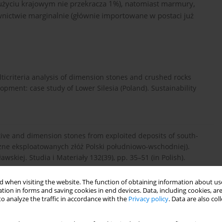
zużyciu krajowym nie przekracza 1%), natomiast marmury,
nictwie marginalnie (głównie importowane w postaci już
lticriteria analysis of dimension stones and crushed rocks
opment: case study of Lower Silesia (Poland). Sustainability
tive and dimension stones from exploited deposits of south-
czne eksploatowanych złóż Polski południowo-wschodniej).
skiej. Studia i Materiały 132(39), pp. 35–51 (in Polish).
 when visiting the website. The function of obtaining information about use
tion in forms and saving cookies in end devices. Data, including cookies, are
d for protection of unique decorative limestone deposits in
o analyze the traffic in accordance with the
Privacy policy
. Data are also co
 dekoracyjnych w Polsce). Górnictwo Odkrywkowe 52(1–2), pp.