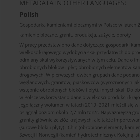
METADATA IN OTHER LANGUAGES:
Polish
Gospodarka kamieniami bloczmymi w Polsce w latach
kamienie bloczne, granit, produkcja, zużycie, obroty
W pracy przedstawiono dane dotyczące gospodarki ka
wielkość krajowego wydobycia skał przydatnych do prod
odmiany skał wykorzystywanych w tym celu. Dane o imp
obrobionych bloków i płyt; obrobionych elementów kam
drogowych. W pierwszych dwóch grupach dane podano o
węglanowych, granitów, piaskowców (wyróżnionych jako
wstępnie obrobionych bloków i płyt), innych skał. Do o
w Polsce wykorzystano dane o wielkości produkcji krajo
jego łączny wolumen w latach 2013–2021 mieścił się w p
osiągnął poziom około 2,7 mln ton/r. Najważniejszą gr
granity głównie ze złóż krajowych, ale także importowan
(surowe bloki i płyty) i Chin (obrobione elementy kamie
Szwecji i Norwegii (kamień hydrotechniczny). Kolejną i