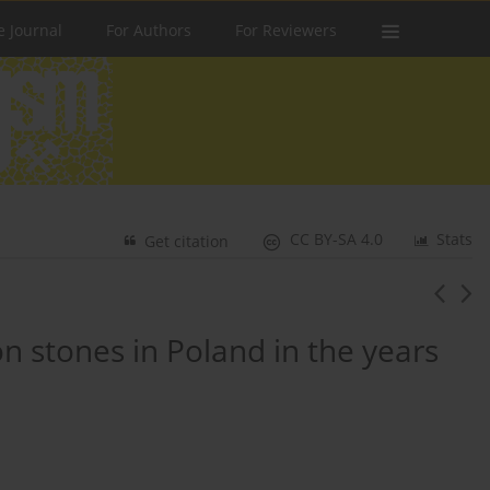
e Journal
For Authors
For Reviewers
CC BY-SA 4.0
Stats
Get citation
 stones in Poland in the years