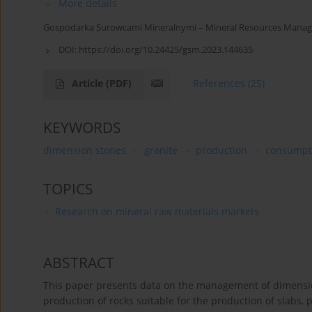
More details
Gospodarka Surowcami Mineralnymi – Mineral Resources Manag
DOI:
https://doi.org/10.24425/gsm.2023.144635
Article
(PDF)
References
(25)
KEYWORDS
dimension stones
granite
production
consumpt
TOPICS
Research on mineral raw materials markets
ABSTRACT
This paper presents data on the management of dimensio
production of rocks suitable for the production of slabs, 