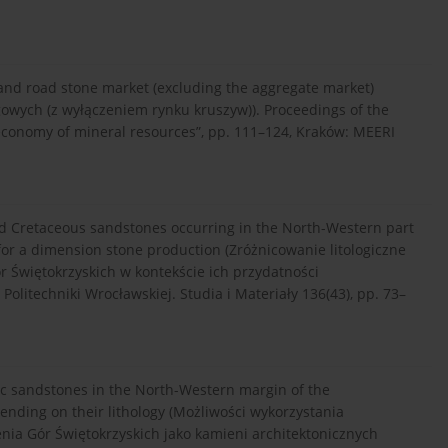
n and road stone market (excluding the aggregate market)
owych (z wyłączeniem rynku kruszyw)). Proceedings of the
 economy of mineral resources”, pp. 111–124, Kraków: MEERI
c and Cretaceous sandstones occurring in the North-Western part
 for a dimension stone production (Zróżnicowanie litologiczne
 Świętokrzyskich w kontekście ich przydatności
litechniki Wrocławskiej. Studia i Materiały 136(43), pp. 73–
assic sandstones in the North-Western margin of the
ending on their lithology (Możliwości wykorzystania
ia Gór Świętokrzyskich jako kamieni architektonicznych