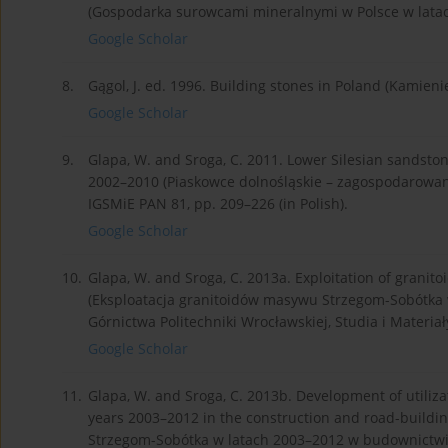
(Gospodarka surowcami mineralnymi w Polsce w latach
Google Scholar
8.
Gągol, J. ed. 1996. Building stones in Poland (Kamien
Google Scholar
9.
Glapa, W. and Sroga, C. 2011. Lower Silesian sandston
2002–2010 (Piaskowce dolnośląskie – zagospodarowani
IGSMiE PAN 81, pp. 209–226 (in Polish).
Google Scholar
10.
Glapa, W. and Sroga, C. 2013a. Exploitation of grani
(Eksploatacja granitoidów masywu Strzegom-Sobótka w
Górnictwa Politechniki Wrocławskiej, Studia i Materiały
Google Scholar
11.
Glapa, W. and Sroga, C. 2013b. Development of utiliz
years 2003–2012 in the construction and road-buildi
Strzegom-Sobótka w latach 2003–2012 w budownictwie