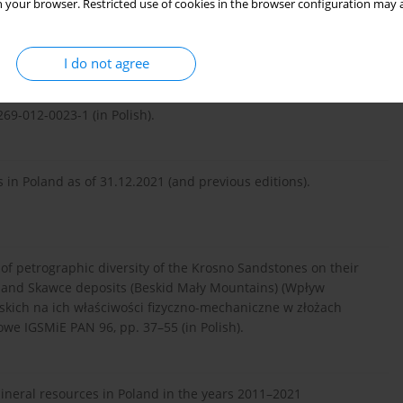
 your browser. Restricted use of cookies in the browser configuration may a
ve and architectural stones in south-eastern Poland – the
I do not agree
ation (Kamienie dekoracyjne i architektoniczne południowo-
loatacji). Gospodarka Surowcami Mineralnymi – Mineral
9-012-0023-1 (in Polish).
in Poland as of 31.12.2021 (and previous editions).
 of petrographic diversity of the Krosno Sandstones on their
 and Skawce deposits (Beskid Mały Mountains) (Wpływ
kich na ich właściwości fizyczno-mechaniczne w złożach
we IGSMiE PAN 96, pp. 37–55 (in Polish).
mineral resources in Poland in the years 2011–2021