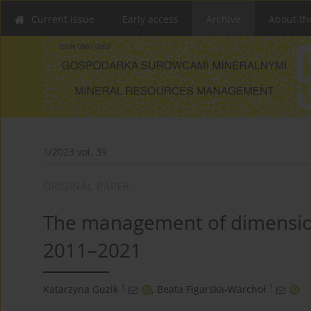
Current issue
Early access
Archive
About th
1/2023 vol. 39
ORIGINAL PAPER
The management of dimension
2011–2021
1
1
Katarzyna Guzik
,
Beata Figarska-Warchoł