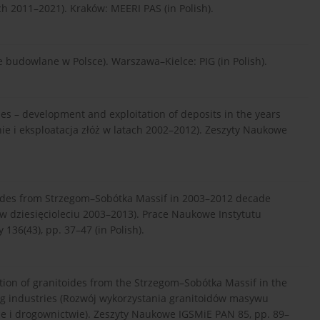
 2011–2021). Kraków: MEERI PAS (in Polish).
ie budowlane w Polsce). Warszawa–Kielce: PIG (in Polish).
es – development and exploitation of deposits in the years
e i eksploatacja złóż w latach 2002–2012). Zeszyty Naukowe
toides from Strzegom–Sobótka Massif in 2003–2012 decade
 dziesięcioleciu 2003–2013). Prace Naukowe Instytutu
 136(43), pp. 37–47 (in Polish).
ation of granitoides from the Strzegom–Sobótka Massif in the
ng industries (Rozwój wykorzystania granitoidów masywu
 i drogownictwie). Zeszyty Naukowe IGSMiE PAN 85, pp. 89–