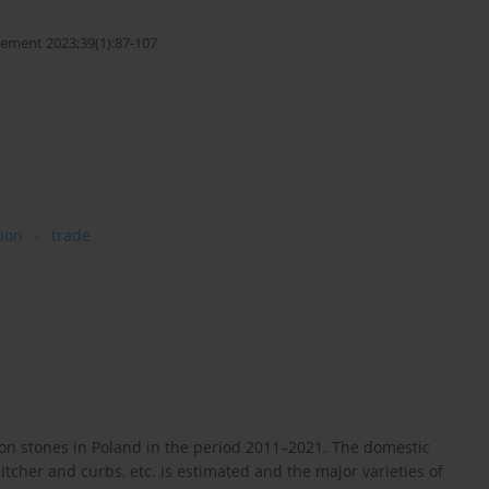
ement 2023;39(1):87-107
ion
trade
n stones in Poland in the period 2011–2021. The domestic
pitcher and curbs, etc. is estimated and the major varieties of